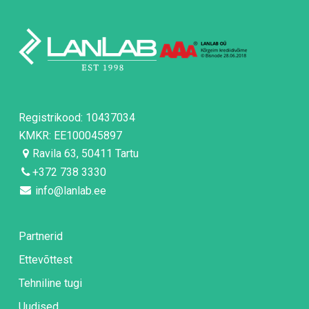
Registrikood: 10437034
KMKR: EE100045897
Ravila 63, 50411 Tartu
+372 738 3330
info@lanlab.ee
Partnerid
Ettevõttest
Tehniline tugi
Uudised