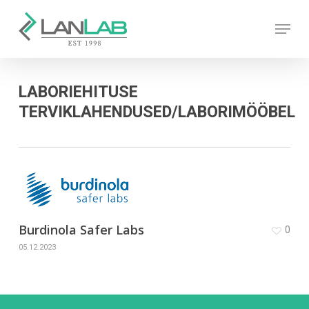
Skip
Menu
to
main
content
LABORIEHITUSE
TERVIKLAHENDUSED/LABORIMÖÖBEL
Burdinola Safer Labs
0
05.12.2023