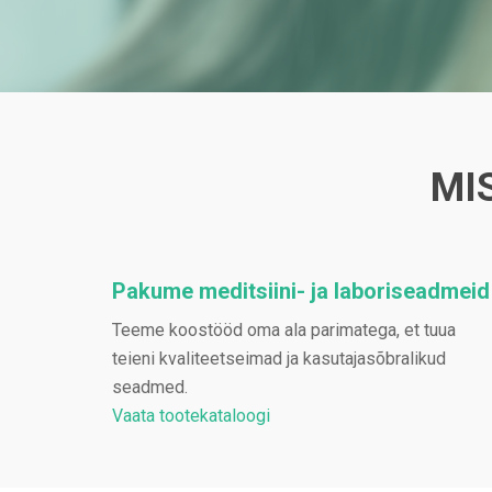
MI
Pakume meditsiini- ja laboriseadmeid
Teeme koostööd oma ala parimatega, et tuua
teieni kvaliteetseimad ja kasutajasõbralikud
seadmed.
Vaata tootekataloogi