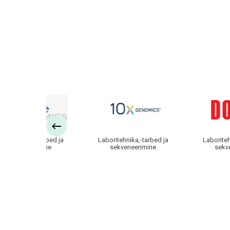
Lanlab
10x
boritehnika,-tarbed ja
Laboritehnika,-tarbed ja
Laboriteh
sekveneerimine
sekveneerimine
sekv
on
Genomics
Empire
Genomics
ametlik
edasimüüja
Eestis