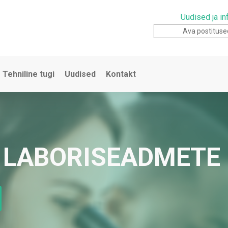
Uudised ja in
Ava postituse
Tehniline tugi
Uudised
Kontakt
JA LABORISEADMETE