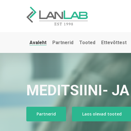
Skip
to
main
content
Avaleht
Partnerid
Tooted
Ettevõttest
MEDITSIINI- 
Partnerid
Laos olevad tooted