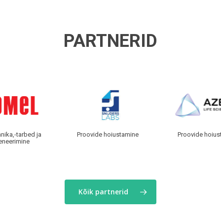
PARTNERID
Domel
Snijders
Az
nika,-tarbed ja
Proovide hoiustamine
Proovide hoius
eneerimine
Lif
Sc
Kõik partnerid