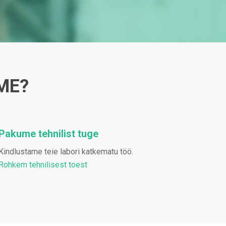
ME?
Pakume tehnilist tuge
Kindlustame teie labori katkematu töö.
Rohkem tehnilisest toest