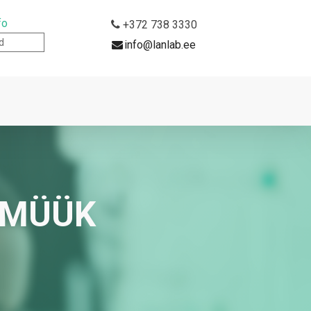
fo
+372 738 3330
d
info@lanlab.ee
 MÜÜK