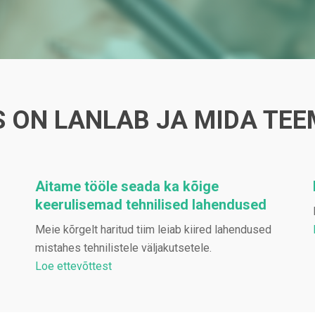
S ON LANLAB JA MIDA TEE
Aitame tööle seada ka kõige
keerulisemad tehnilised lahendused
Meie kõrgelt haritud tiim leiab kiired lahendused
mistahes tehnilistele väljakutsetele.
Loe ettevõttest