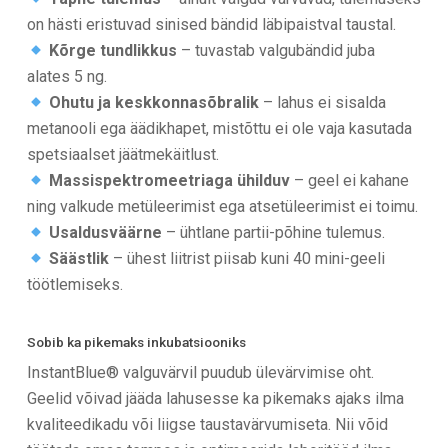
on hästi eristuvad sinised bändid läbipaistval taustal.
Kõrge tundlikkus
– tuvastab valgubändid juba
alates 5 ng.
Ohutu ja keskkonnasõbralik
– lahus ei sisalda
metanooli ega äädikhapet, mistõttu ei ole vaja kasutada
spetsiaalset jäätmekäitlust.
Massispektromeetriaga ühilduv
– geel ei kahane
ning valkude metüleerimist ega atsetüleerimist ei toimu.
Usaldusväärne
– ühtlane partii-põhine tulemus.
Säästlik
– ühest liitrist piisab kuni 40 mini-geeli
töötlemiseks.
Sobib ka pikemaks inkubatsiooniks
InstantBlue® valguvärvil puudub ülevärvimise oht.
Geelid võivad jääda lahusesse ka pikemaks ajaks ilma
kvaliteedikadu või liigse taustavärvumiseta. Nii võid