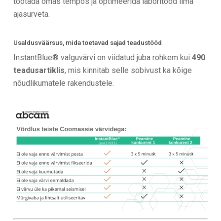
töötada omas tempos ja optimeerida laboritööd ilma
ajasurveta.
Usaldusväärsus, mida toetavad sajad teadustööd
InstantBlue® valguvärvi on viidatud juba rohkem kui
490
teadusartiklis
, mis kinnitab selle sobivust ka kõige
nõudlikumatele rakendustele.