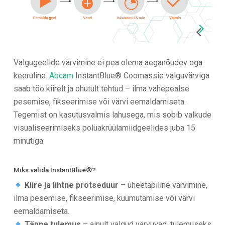
Valgugeelide värvimine ei pea olema aeganõudev ega
keeruline.
Abcam
InstantBlue® Coomassie valguvärviga
saab töö kiirelt ja ohutult tehtud – ilma vahepealse
pesemise, fikseerimise või värvi eemaldamiseta.
Tegemist on kasutusvalmis lahusega, mis sobib valkude
visualiseerimiseks polüakrüülamiidgeelides juba 15
minutiga.
Miks valida InstantBlue®?
Kiire ja lihtne protseduur
– üheetapiline värvimine,
ilma pesemise, fikseerimise, kuumutamise või värvi
eemaldamiseta.
Täpne tulemus
– ainult valgud värvuvad, tulemuseks