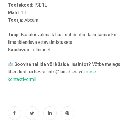
Tootekood:
ISB1L
Maht:
1 L
Tootja:
Abcam
Tüüp:
Kasutusvalmis lahus, sobib otse kasutamiseks
ilma täiendava ettevalmistuseta
Saadavus:
tellimisel
Soovite tellida või küsida lisainfot?
Võtke meiega
ühendust aadressil info@lanlab.ee või
meie
kontaktivormil.