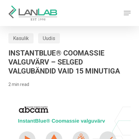
Skip
Menu
to
main
content
Kasulik
Uudis
INSTANTBLUE® COOMASSIE
VALGUVÄRV – SELGED
VALGUBÄNDID VAID 15 MINUTIGA
2 min read