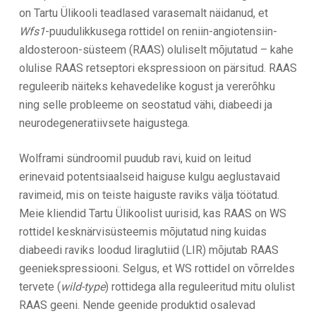
on Tartu Ülikooli teadlased varasemalt näidanud, et
Wfs1
-puudulikkusega rottidel on reniin-angiotensiin-
aldosteroon-süsteem (RAAS) oluliselt mõjutatud – kahe
olulise RAAS retseptori ekspressioon on pärsitud. RAAS
reguleerib näiteks kehavedelike kogust ja vererõhku
ning selle probleeme on seostatud vähi, diabeedi ja
neurodegeneratiivsete haigustega.
Wolframi sündroomil puudub ravi, kuid on leitud
erinevaid potentsiaalseid haiguse kulgu aeglustavaid
ravimeid, mis on teiste haiguste raviks välja töötatud.
Meie kliendid Tartu Ülikoolist uurisid, kas RAAS on WS
rottidel kesknärvisüsteemis mõjutatud ning kuidas
diabeedi raviks loodud liraglutiid (LIR) mõjutab RAAS
geeniekspressiooni. Selgus, et WS rottidel on võrreldes
tervete (
wild-type
) rottidega alla reguleeritud mitu olulist
RAAS geeni. Nende geenide produktid osalevad