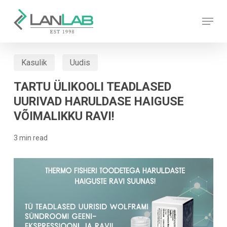
Skip
Menu
to
main
content
Kasulik
Uudis
TARTU ÜLIKOOLI TEADLASED
UURIVAD HARULDASE HAIGUSE
VÕIMALIKKU RAVI!
3 min read