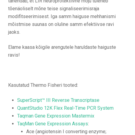
tähendab, et LIR neuroprotektiivne mõju tuleneb
tõenäoliselt mõne teise signaliseerimisraja
modifitseerimisest. Iga samm haiguse mehhanismi
mõistmise suunas on oluline samm efektiivse ravi
jaoks.
Elame kaasa kõigile arengutele haruldaste haiguste
ravis!
Kasutatud Thermo Fisheri tooted:
SuperScript™ III Reverse Transcriptase
QuantStudio 12K Flex Real-Time PCR System
Taqman Gene Expression Mastermix
TaqMan Gene Expression Assays
:
Ace (angiotensin I converting enzyme;