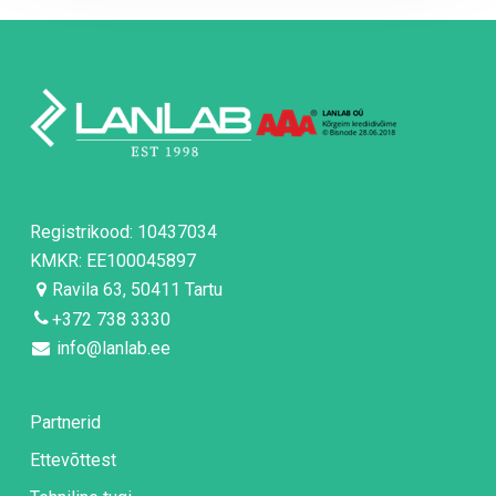
Registrikood: 10437034
KMKR: EE100045897
Ravila 63, 50411 Tartu
+372 738 3330
info@lanlab.ee
Partnerid
Ettevõttest