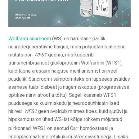
Wolframi sündroom
(WS) on haruldane pärilik
neurodegeneratiivne haigus, mida põhjustab bialleelne
mutatsioon
WFS1
geenis, mis kodeerib
transmembraanset glükoproteiini Wolframiin (WFS1),
kuid täpne arusaam haiguse mehhanismist on veel
puudulik. Sündroomi sümptomiteks on lapseeas avalduv
esimese tüübi diabeet ja nägemiskaotus (progressiivse
optilise närvi atroofia tõttu). Sageli kaasneb WFS1
puudusega ka kuulmiskadu ja neuropsühhiaatrilised
häired.
WFS1
geen avaldub mitmes koes, kuid ajutüvi ja
hipokampus on ühed WS-ist kõige rohkem mõjutatud
piirkonnad. WFS1 on seotud Ca
homöostaasi ja
2+
endoplasmaatilise retiikulumi stressivastusega. Lisaks