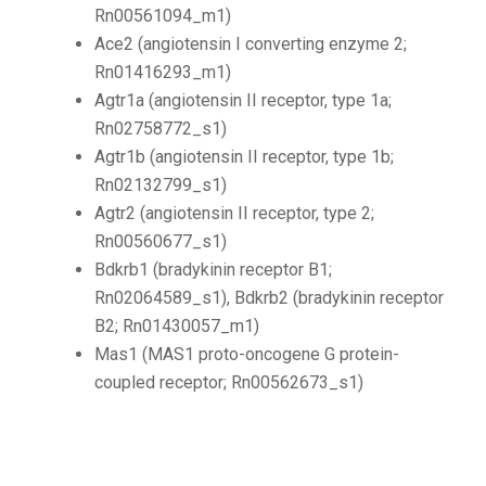
Rn00561094_m1)
Ace2 (angiotensin I converting enzyme 2;
Rn01416293_m1)
Agtr1a (angiotensin II receptor, type 1a;
Rn02758772_s1)
Agtr1b (angiotensin II receptor, type 1b;
Rn02132799_s1)
Agtr2 (angiotensin II receptor, type 2;
Rn00560677_s1)
Bdkrb1 (bradykinin receptor B1;
Rn02064589_s1), Bdkrb2 (bradykinin receptor
B2; Rn01430057_m1)
Mas1 (MAS1 proto-oncogene G protein-
coupled receptor; Rn00562673_s1)