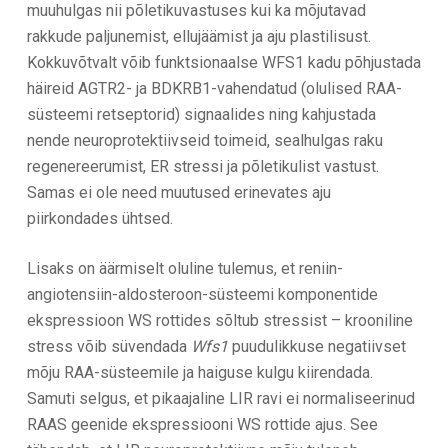
muuhulgas nii põletikuvastuses kui ka mõjutavad
rakkude paljunemist, ellujäämist ja aju plastilisust.
Kokkuvõtvalt võib funktsionaalse WFS1 kadu põhjustada
häireid AGTR2- ja BDKRB1-vahendatud (olulised RAA-
süsteemi retseptorid) signaalides ning kahjustada
nende neuroprotektiivseid toimeid, sealhulgas raku
regenereerumist, ER stressi ja põletikulist vastust.
Samas ei ole need muutused erinevates aju
piirkondades ühtsed.
Lisaks on äärmiselt oluline tulemus, et reniin-
angiotensiin-aldosteroon-süsteemi komponentide
ekspressioon WS rottides sõltub stressist – krooniline
stress võib süvendada
Wfs1
puudulikkuse negatiivset
mõju RAA-süsteemile ja haiguse kulgu kiirendada.
Samuti selgus, et pikaajaline LIR ravi ei normaliseerinud
RAAS geenide ekspressiooni WS rottide ajus. See