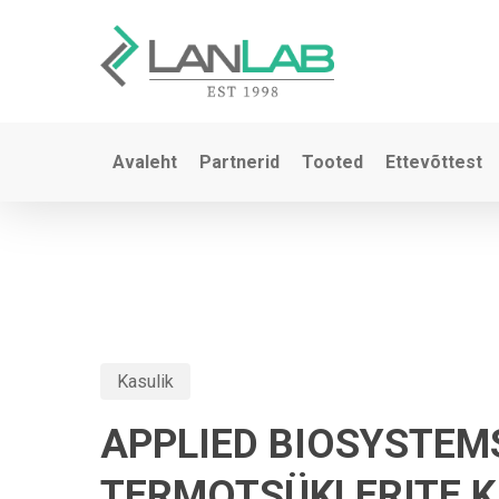
Skip
to
main
content
Avaleht
Partnerid
Tooted
Ettevõttest
Kasulik
APPLIED BIOSYSTEM
TERMOTSÜKLERITE 