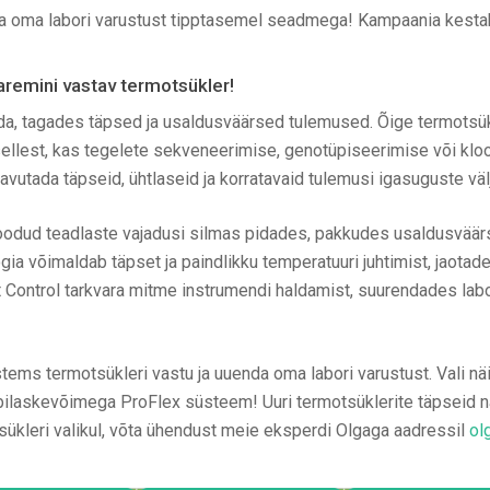
nda oma labori varustust tipptasemel seadmega! Kampaania kesta
aremini vastav termotsükler!
da, tagades täpsed ja usaldusväärsed tulemused. Õige termotsü
ellest, kas tegelete sekveneerimise, genotüpiseerimise või kl
vutada täpseid, ühtlaseid ja korratavaid tulemusi igasuguste välj
odud teadlaste vajadusi silmas pidades, pakkudes usaldusväärsu
ogia võimaldab täpset ja paindlikku temperatuuri juhtimist, jao
Control tarkvara mitme instrumendi haldamist, suurendades labori
ms termotsükleri vastu ja uuenda oma labori varustust. Vali näit
bilaskevõimega ProFlex süsteem! Uuri termotsüklerite täpseid näit
tsükleri valikul, võta ühendust meie eksperdi Olgaga aadressil
ol