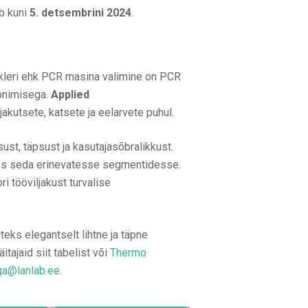
b kuni
5. detsembrini 2024
.
kleri ehk PCR masina valimine on PCR
oonimisega.
Applied
akutsete, katsete ja eelarvete puhul.
st, täpsust ja kasutajasõbralikkust.
tades seda erinevatesse segmentidesse.
 tööviljakust turvalise
eks elegantselt lihtne ja täpne
ajaid siit tabelist või
Thermo
ga@lanlab.ee
.