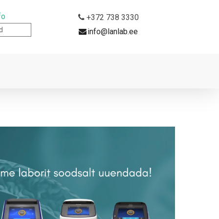
fo
+372 738 3330
d
info@lanlab.ee