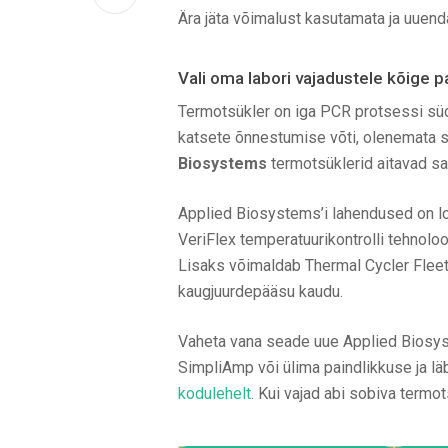
Ära jäta võimalust kasutamata ja uue
Vali oma labori vajadustele kõige p
Termotsükler on iga PCR protsessi sü
katsete õnnestumise võti, olenemata s
Biosystems
termotsüklerid aitavad saa
Applied Biosystems’i lahendused on lo
VeriFlex temperatuurikontrolli tehnolo
Lisaks võimaldab Thermal Cycler Fleet 
kaugjuurdepääsu kaudu.
Vaheta vana seade uue Applied Biosyste
SimpliAmp või ülima paindlikkuse ja lä
kodulehelt
. Kui vajad abi sobiva termo