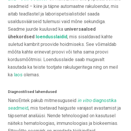
seadmeid – kiire ja täpne automaatne rakuloendur, mis
aitab teadlastel ja laborispetsialistidel saada
usaldusväärseid tulemusi vaid mõne sekundiga.
Seadme juurde kuuluvad ka
universaalsed
ühekordsed
loendusslaidid
, mis sisaldavad kahte
suletud kambrit proovide hoidmiseks. See võimaldab
mõõta kahte erinevat proovi või teha sama proovi
kordusmõõtmisi. Loendusslaide saab mugavalt
kasutada ka teiste tootjate rakulugeritega ning on meil
ka
laos
olemas.
Diagnostilised lahendused
NanoEntek pakub mitmesuguseid
in vitro
diagnostika
seadmeid
, mis toetavad haiguste varajast avastamist ja
täpsemat analüüsi. Nende tehnoloogiad on kasutusel
näiteks hematoloogias, immunoloogias ja biokeemias.
Ettevõtte eesmärk on arendada töökindlaid,