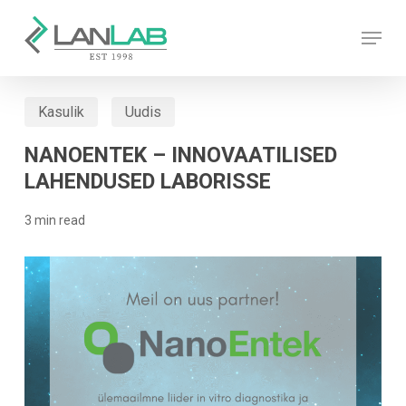
Skip
Menu
to
main
content
Kasulik
Uudis
NANOENTEK – INNOVAATILISED
LAHENDUSED LABORISSE
3 min read