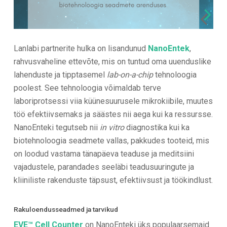
Lanlabi partnerite hulka on lisandunud
NanoEntek
,
rahvusvaheline ettevõte, mis on tuntud oma uuenduslike
lahenduste ja tipptasemel
lab-on-a-chip
tehnoloogia
poolest. See tehnoloogia võimaldab terve
laboriprotsessi viia küüne­suurusele mikrokiibile, muutes
töö efektiivsemaks ja säästes nii aega kui ka ressursse.
NanoEnteki tegutseb nii
in vitro
diagnostika kui ka
biotehnoloogia seadmete vallas, pakkudes tooteid, mis
on loodud vastama tänapäeva teaduse ja meditsiini
vajadustele, parandades seeläbi teadusuuringute ja
kliiniliste rakenduste täpsust, efektiivsust ja töökindlust.
Rakuloendusseadmed ja tarvikud
EVE™ Cell Counter
on NanoEnteki üks populaarsemaid