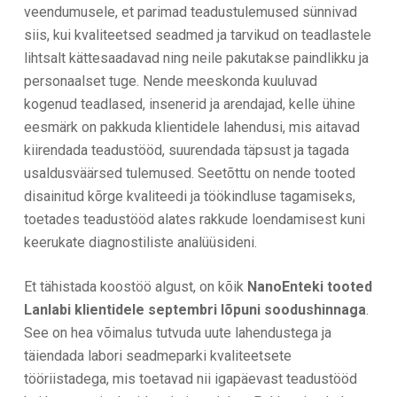
veendumusele, et parimad teadustulemused sünnivad
siis, kui kvaliteetsed seadmed ja tarvikud on teadlastele
lihtsalt kättesaadavad ning neile pakutakse paindlikku ja
personaalset tuge. Nende meeskonda kuuluvad
kogenud teadlased, insenerid ja arendajad, kelle ühine
eesmärk on pakkuda klientidele lahendusi, mis aitavad
kiirendada teadustööd, suurendada täpsust ja tagada
usaldusväärsed tulemused. Seetõttu on nende tooted
disainitud kõrge kvaliteedi ja töökindluse tagamiseks,
toetades teadustööd alates rakkude loendamisest kuni
keerukate diagnostiliste analüüsideni.
Et tähistada koostöö algust, on kõik
NanoEnteki tooted
Lanlabi klientidele septembri lõpuni soodushinnaga
.
See on hea võimalus tutvuda uute lahendustega ja
täiendada labori seadmeparki kvaliteetsete
tööriistadega, mis toetavad nii igapäevast teadustööd