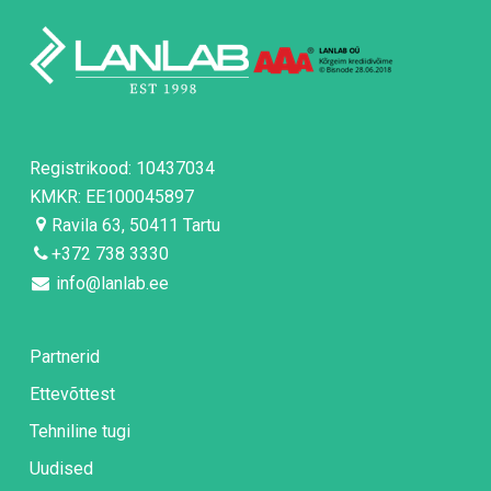
Registrikood: 10437034
KMKR: EE100045897
Ravila 63, 50411 Tartu
+372 738 3330
info@lanlab.ee
Partnerid
Ettevõttest
Tehniline tugi
Uudised