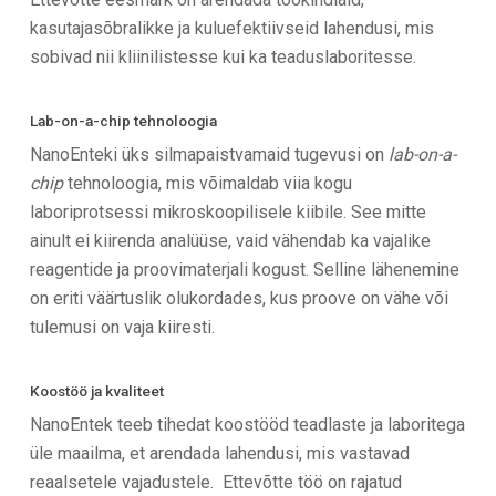
kasutajasõbralikke ja kuluefektiivseid lahendusi, mis
sobivad nii kliinilistesse kui ka teaduslaboritesse.
Lab-on-a-chip tehnoloogia
NanoEnteki üks silmapaistvamaid tugevusi on
lab-on-a-
chip
tehnoloogia, mis võimaldab viia kogu
laboriprotsessi mikroskoopilisele kiibile. See mitte
ainult ei kiirenda analüüse, vaid vähendab ka vajalike
reagentide ja proovimaterjali kogust. Selline lähenemine
on eriti väärtuslik olukordades, kus proove on vähe või
tulemusi on vaja kiiresti.
Koostöö ja kvaliteet
NanoEntek teeb tihedat koostööd teadlaste ja laboritega
üle maailma, et arendada lahendusi, mis vastavad
reaalsetele vajadustele. Ettevõtte töö on rajatud