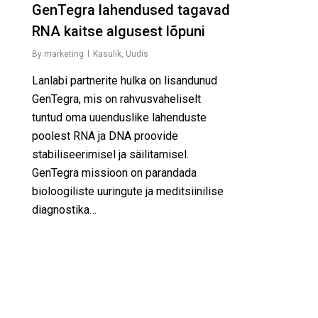
GenTegra lahendused tagavad
RNA kaitse algusest lõpuni
By
marketing
Kasulik
,
Uudis
Lanlabi partnerite hulka on lisandunud
GenTegra, mis on rahvusvaheliselt
tuntud oma uuenduslike lahenduste
poolest RNA ja DNA proovide
stabiliseerimisel ja säilitamisel.
GenTegra missioon on parandada
bioloogiliste uuringute ja meditsiinilise
diagnostika…