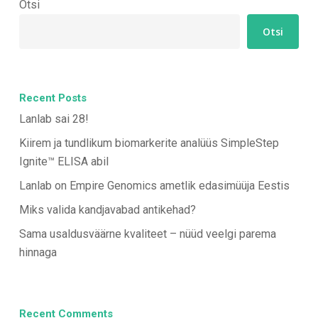
Otsi
Otsi
Recent Posts
Lanlab sai 28!
Kiirem ja tundlikum biomarkerite analüüs SimpleStep
Ignite™ ELISA abil
Lanlab on Empire Genomics ametlik edasimüüja Eestis
Miks valida kandjavabad antikehad?
Sama usaldusväärne kvaliteet – nüüd veelgi parema
hinnaga
Recent Comments